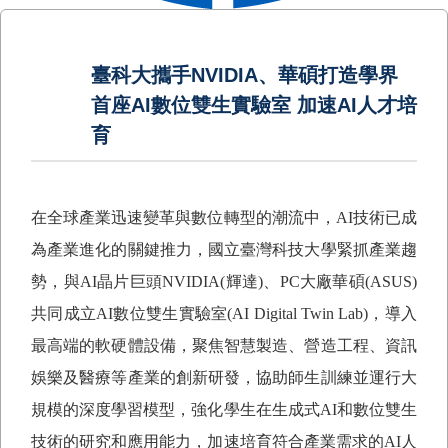
臺科大攜手NVIDIA、華碩打造學界
首座AI數位雙生實驗室 加速AI人才培
育
在全球產業迅速變革與數位轉型的潮流中，
AI
技術已成
為產業進化的關鍵推力，國立臺灣科技大學緊抓產業趨
勢，與
AI
晶片巨頭
NVIDIA(
輝達
)
、
PC
大廠華碩
(ASUS)
共同成立
AI
數位雙生實驗室
(AI Digital Twin Lab)
，導入
最高端的軟硬體設備，聚焦智慧製造、營造工程、資訊
娛樂及醫療等產業的創新研發，協助師生訓練並運行大
規模的深度學習模型，強化學生在生成式
AI
和數位雙生
技術的研究和應用能力，加速培育符合產業需求的
AI
人