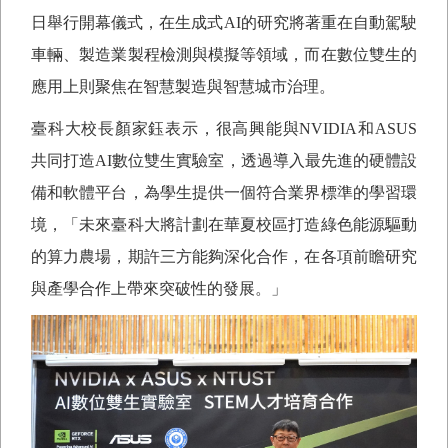
日舉行開幕儀式，在生成式
AI
的研究將著重在自動駕駛
車輛、製造業製程檢測與模擬等領域，而在數位雙生的
應用上則聚焦在智慧製造與智慧城市治理。
臺科大校長顏家鈺表示，很高興能與
NVIDIA
和
ASUS
共同打造
AI
數位雙生實驗室，透過導入最先進的硬體設
備和軟體平台，為學生提供一個符合業界標準的學習環
境，「未來臺科大將計劃在華夏校區打造綠色能源驅動
的算力農場，期許三方能夠深化合作，在各項前瞻研究
與產學合作上帶來突破性的發展。」