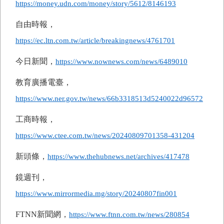
https://money.udn.com/money/story/5612/8146193
自由時報，
https://ec.ltn.com.tw/article/breakingnews/4761701
今日新聞，
https://www.nownews.com/news/6489010
教育廣播電臺，
https://www.ner.gov.tw/news/66b3318513d5240022d96572
工商時報，
https://www.ctee.com.tw/news/20240809701358-431204
新頭條，
https://www.thehubnews.net/archives/417478
鏡週刊，
https://www.mirrormedia.mg/story/20240807fin001
FTNN
新聞網，
https://www.ftnn.com.tw/news/280854