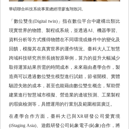
華碩聯合科技系統事業總經理廖逸翔致詞。
「數位雙生
(Digital twin)
」指在數位平台中建構出類比
現實世界的物體、製程或系統，並透過
AI
、機器學習、
資料分析等方式獲得物體在不同環境或條件中的變化及
回饋，模擬其在真實世界的運作情況。臺科大人工智慧
跨域科技研究所所長姚智原舉例，算力的提升大幅減少
取得運算結果所需的時間成本，未來藉由產學合作，製
造商可以透過數位雙生模型進行試錯，節省開模、實體
驗證失敗的成本，甚至也能藉由數位雙生概念，幫助營
建業進行智慧城市模擬、營造業的邊坡預測、工業製程
的瑕疵檢測等，具體運用的行業別及範圍相當廣泛。
在產學合作方面，臺科大已與
XR
研發公司愛實境
(iStaging Asia)
、遊戲研發公司鈊象電子
(
鈊象
)
合作，將