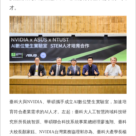
才。
臺科大與
NVIDIA
、華碩攜手成立
AI
數位雙生實驗室，加速培
育符合產業需求的
AI
人才。左起：臺科大人工智慧跨域科技研
究所所長姚智原、華碩聯合科技系統事業總經理廖逸翔、臺科
大校長顏家鈺、
NVIDIA
台灣業務協理邾亦為、臺科大產學長楊