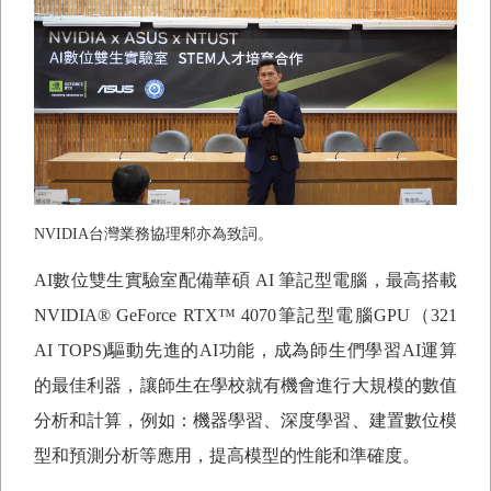
NVIDIA
台灣業務協理邾亦為致詞。
AI
數位雙生實驗室配備華碩
AI
筆記型電腦，最高搭載
NVIDIA® GeForce RTX
™
4070
筆記型電腦
GPU
（
321
AI TOPS)
驅動先進的
AI
功能，成為師生們學習
AI
運算
的最佳利器，讓師生在學校就有機會進行大規模的數值
分析和計算，例如：機器學習、深度學習、建置數位模
型和預測分析等應用，提高模型的性能和準確度。