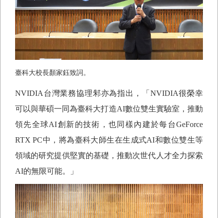
臺科大校長顏家鈺致詞。
NVIDIA
台灣業務協理邾亦為指出，「
NVIDIA
很榮幸
可以與華碩一同為臺科大打造
AI
數位雙生實驗室，推動
領先全球
AI
創新的技術，也同樣內建於每台
GeForce
RTX PC
中，將為臺科大師生在生成式
AI
和數位雙生等
領域的研究提供堅實的基礎，推動次世代人才全力探索
AI
的無限可能。」