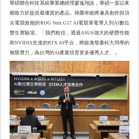
華碩聯合科技系統事業總經理廖逸翔說，華碩一直以來
都致力於提供最優質的產品。很榮幸能將兼具創作與頂
尖電競效能的
ROG Strix G17 AI
電競筆電導入到
AI
數位
雙生實驗室。「我們相信，透過
ASUS
強大的硬體性能
和
NVIDIA
先進的
RTX AI
平台，將能激發臺科大同學的
無限潛力，為台灣的
AI
產業培育更多優秀人才。」