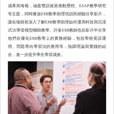
成果與海報，涵蓋雙語政策推動歷程、
ESAP
教學研究
等主題，同時播放
EMI
教學助理培訓與經驗分享影片，
讓在場師長深入了解
EMI
教學助理如何運用科技與沉浸
式
5E
學習模型輔助教學。許多
EMI
教師也在影片中分享
他們在優化
EMI
教學上的實務經驗，包括學術英語運
用、問題導向學習法的應用等，強調理論與實踐的結
合，進一步提升學生學習成效。