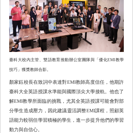
臺科大校內主管、雙語教育推動辦公室團隊與「優化
EMI
教學
技巧」獲獎教師合影。
顏家鈺校長在致詞中表達對
EMI
教師高度信任，他期許
臺科大全英語授課水準能與國際頂尖大學接軌。他也了
解
EMI
教學所面臨的挑戰，尤其全英語授課可能會對部
分學生造成壓力，因此建議靈活調整
EMI
課程，照顧英
語能力較弱但學習積極的學生，進一步提升他們的學習
動力與自信心。