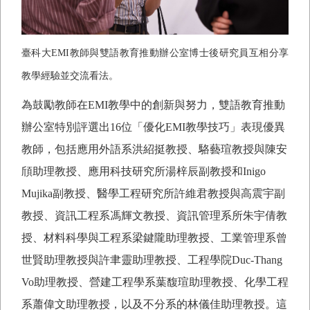
臺科大
EMI
教師與雙語教育推動辦公室博士後研究員互相分享
教學經驗並交流看法。
為鼓勵教師在
EMI
教學中的創新與努力，雙語教育推動
辦公室特別評選出
16
位「優化
EMI
教學技巧」表現優異
教師，包括應用外語系洪紹挺教授、駱藝瑄教授與陳安
頎助理教授、應用科技研究所湯梓辰副教授和
Inigo
Mujika
副教授、醫學工程研究所許維君教授與高震宇副
教授、資訊工程系馮輝文教授、資訊管理系所朱宇倩教
授、材料科學與工程系梁鍵隴助理教授、工業管理系曾
世賢助理教授與許聿靈助理教授、工程學院
Duc-Thang
Vo
助理教授、營建工程學系葉馥瑄助理教授、化學工程
系蕭偉文助理教授，以及不分系的林儀佳助理教授。這