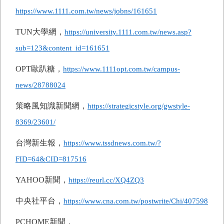
https://www.1111.com.tw/news/jobns/161651
TUN
大學網，
https://university.1111.com.tw/news.asp?
sub=123&content_id=161651
OPT
歐趴糖，
https://www.1111opt.com.tw/campus-
news/28788024
策略風知識新聞網，
https://strategicstyle.org/gwstyle-
8369/23601/
台灣新生報，
https://www.tssdnews.com.tw/?
FID=64&CID=817516
YAHOO
新聞，
https://reurl.cc/XQ4ZQ3
中央社平台，
https://www.cna.com.tw/postwrite/Chi/407598
PCHOME
新聞，