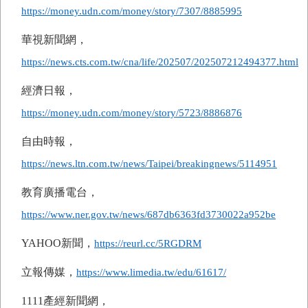
https://money.udn.com/money/story/7307/8885995
華視新聞網，
https://news.cts.com.tw/cna/life/202507/202507212494377.html
經濟日報，
https://money.udn.com/money/story/5723/8886876
自由時報，
https://news.ltn.com.tw/news/Taipei/breakingnews/5114951
教育廣播電台，
https://www.ner.gov.tw/news/687db6363fd3730022a952be
YAHOO
新聞，
https://reurl.cc/5RGDRM
立報傳媒，
https://www.limedia.tw/edu/61617/
1111
產經新聞網，