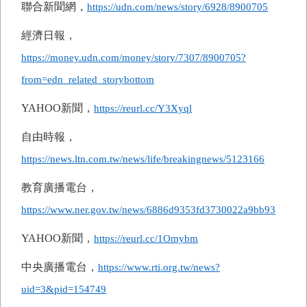
聯合新聞網，
https://udn.com/news/story/6928/8900705
經濟日報，
https://money.udn.com/money/story/7307/8900705?
from=edn_related_storybottom
YAHOO
新聞，
https://reurl.cc/Y3Xyql
自由時報，
https://news.ltn.com.tw/news/life/breakingnews/5123166
教育廣播電台，
https://www.ner.gov.tw/news/6886d9353fd3730022a9bb93
YAHOO
新聞，
https://reurl.cc/1Omybm
中央廣播電台，
https://www.rti.org.tw/news?
uid=3&pid=154749