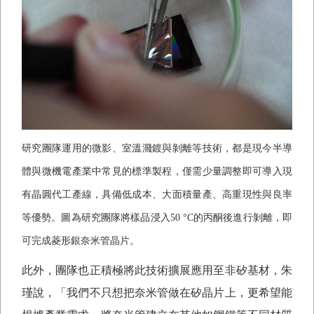
研究團隊運用的微影、室溫濺鍍與剝離等技術，都是現今半導
體與微機電產業中常見的標準製程，僅需少量調整即可導入現
有晶圓代工產線，具備低成本、大面積量產、高重現性與良率
等優勢。圖為研究團隊將樣品浸入
50 °C
的丙酮後進行剝離，即
可完成菱形銀奈米管晶片。
此外，團隊也正積極將此技術擴展應用至非矽基材，朱
瑾說，「我們不只想把奈米管做在矽晶片上，更希望能