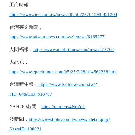
工商時報，
https://www.ctee.com.tw/news/20250729701398-431204
台灣英文新聞，
https://www.taiwannews.com.tw/zh/news/6165277
人間福報，
https://www.merit-times.com/news/472762
大紀元，
https://www.epochtimes.com/b5/25/7/28/n14562238.htm
台灣新生報，
https://www.tssdnews.com.tw/?
FID=64&CID=818767
YAHOO
新聞，
https://reurl.cc/4NpZdL
波新聞，
https://www.bo6s.com.tw/news_detail.php?
NewsID=100021