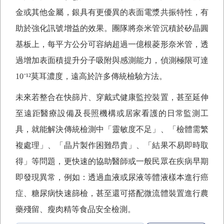
金或其他金屬，銀具有更優異的表面電漿共振特性，有
助於強化訊號增益的效果。團隊將奈米管沉積於矽晶圓
基板上，每平方公分可容納超過一億根菱形奈米管，透
過增加表面積提升分子吸附與感測能力，偵測極限可達
10⁻¹²
莫耳濃度，遠高於許多傳統檢驗方法。
未來若整合在快篩片、穿戴式健康監控裝置，甚至延伸
至遠距醫療設備及長照機構或居家看護的日常監測工
具，就能解決傳統檢測中「靈敏度不足」、「檢體需繁
複處理」、「晶片製作困難昂貴」、「結果不易即時取
得」等問題，更快速的協助醫師或一般民眾在疾病早期
即發現異常，例如：透過血液或尿液等體液樣本進行癌
症、糖尿病快速篩檢，甚至還可搭配微流體裝置進行農
藥殘留、瘦肉精等食品安全檢測。