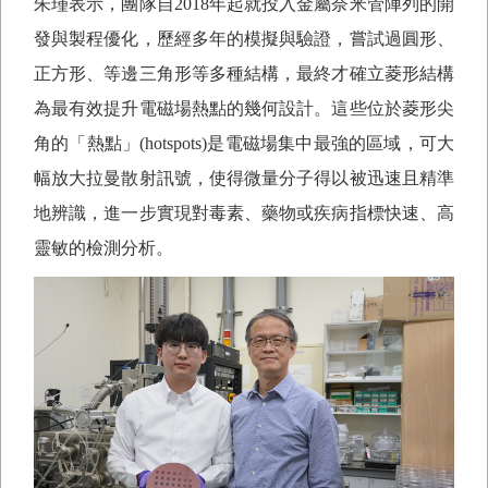
朱瑾表示，團隊自
2018
年起就投入金屬奈米管陣列的開
發與製程優化，歷經多年的模擬與驗證，嘗試過圓形、
正方形、等邊三角形等多種結構，最終才確立菱形結構
為最有效提升電磁場熱點的幾何設計。這些位於菱形尖
角的「熱點」
(hotspots)
是電磁場集中最強的區域，可大
幅放大拉曼散射訊號，使得微量分子得以被迅速且精準
地辨識，進一步實現對毒素、藥物或疾病指標快速、高
靈敏的檢測分析。