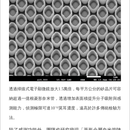
透過掃描式電子顯微鏡放大
1.5
萬倍，每平方公分的矽晶片可容
納超過一億根菱形奈米管，透過增加表面積提升分子吸附與感
測能力，偵測極限可達
10
⁻
¹²
莫耳濃度，遠高於許多傳統檢驗方
法。
除了感測功能外，團隊也研究發現「菱形金屬奈米管陣