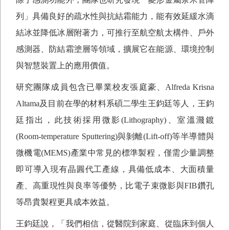
列」具備良好的疏水性與抗結霜能力，能有效延緩水滴
結冰並降低冰層附著力，可推行至航空航太構件、戶外
感測器、防結霜塗層等領域，擴展它在能源、環境控制
與智慧裝置上的應用價值。
研究團隊成員包含已畢業校友張庭豪、
Alfreda Krisna
Altama
及目前在學的材料系碩二學生王鈞廷等人，王鈞
廷指出，此技術採用微影
(Lithography)
、室溫濺鍍
(Room-temperature Sputtering)
與剝離
(Lift-off)
等半導體與
微機電
(MEMS)
產業中常見的標準製程，僅需少量調整
即可導入現有晶圓代工產線，具備低成本、大面積量
產、高重現性與良率等優勢，比電子束微影與
FIB
鑽孔
等昂貴製程更具成本效益。
王鈞廷說，「我們相信，從醫院到家庭、從臨床到個人