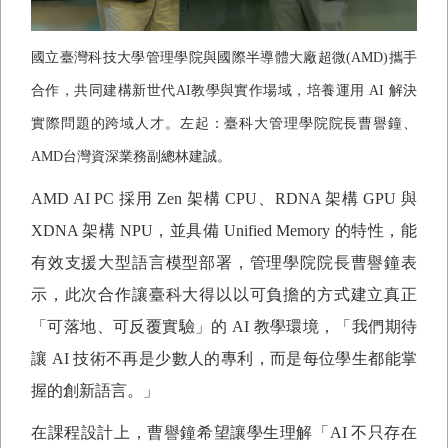
國立臺灣科技大學管理學院與國際半導體大廠超微
(AMD)
攜手
合作，共同建構新世代
AI
教學與實作場域，培養運用
AI
解決
實際問題的跨域人才。左起：臺科大管理學院院長曹譽鐘、
AMD
台灣資深業務副總林建誠。
AMD AI PC
採用
Zen
架構
CPU
、
RDNA
架構
GPU
與
XDNA
架構
NPU
，並具備
Unified Memory
的特性，能
有效支援大型語言模型部署，管理學院院長曹譽鐘表
示，此次合作讓臺科大得以以可負擔的方式建立真正
「可落地、可反覆實驗」的
AI
教學環境，「我們期待
讓
AI
技術不再是少數人的專利，而是每位學生都能掌
握的創新語言。」
在課程設計上，曹譽鐘希望讓學生理解「
AI
不只存在