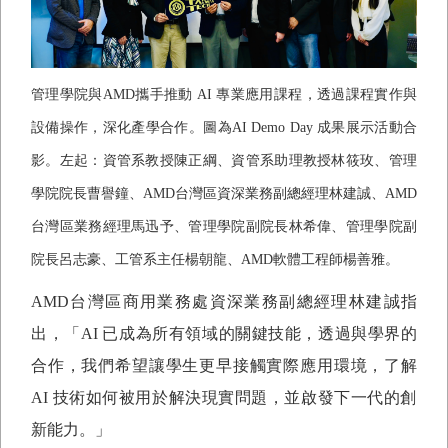
管理學院與
AMD
攜手推動
AI
專業應用課程，透過課程實作與
設備操作，深化產學合作。圖為
AI Demo Day
成果展示活動合
影。左起：資管系教授陳正綱、資管系助理教授林筱玫、管理
學院院長曹譽鐘、
AMD
台灣區資深業務副總經理林建誠、
AMD
台灣區業務經理馬迅予、管理學院副院長林希偉、管理學院副
院長呂志豪、工管系主任楊朝龍、
AMD
軟體工程師楊善雅。
AMD
台灣區商用業務處資深業務副總經理林建誠指
出，「
AI
已成為所有領域的關鍵技能，透過與學界的
合作，我們希望讓學生更早接觸實際應用環境，了解
AI
技術如何被用於解決現實問題，並啟發下一代的創
新能力。」