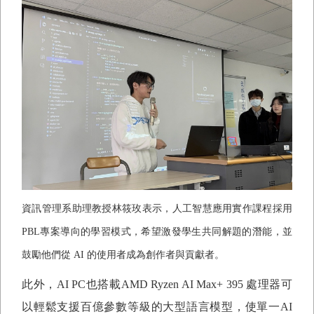
資訊管理系助理教授林筱玫表示，人工智慧應用實作課程採用
PBL
專案導向的學習模式，希望激發學生共同解題的潛能，並
鼓勵他們從
AI
的使用者成為創作者與貢獻者。
此外，
AI PC
也搭載
AMD Ryzen AI Max+ 395
處理器可
以輕鬆支援百億參數等級的大型語言模型，使單一
AI