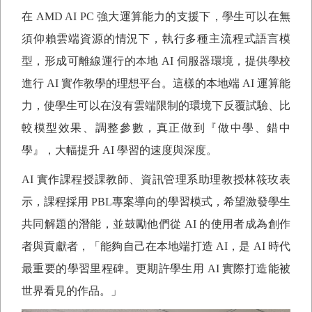
在
AMD AI PC
強大運算能力的支援下，學生可以在無
須仰賴雲端資源的情況下，執行多種主流程式語言模
型，形成可離線運行的本地
AI
伺服器環境，提供學校
進行
AI
實作教學的理想平台。這樣的本地端
AI
運算能
力，使學生可以在沒有雲端限制的環境下反覆試驗、比
較模型效果、調整參數，真正做到『做中學、錯中
學』，大幅提升
AI
學習的速度與深度。
AI
實作課程授課教師、資訊管理系助理教授林筱玫表
示，課程採用
PBL
專案導向的學習模式，希望激發學生
共同解題的潛能，並鼓勵他們從
AI
的使用者成為創作
者與貢獻者，「能夠自己在本地端打造
AI
，是
AI
時代
最重要的學習里程碑。更期許學生用
AI
實際打造能被
世界看見的作品。」