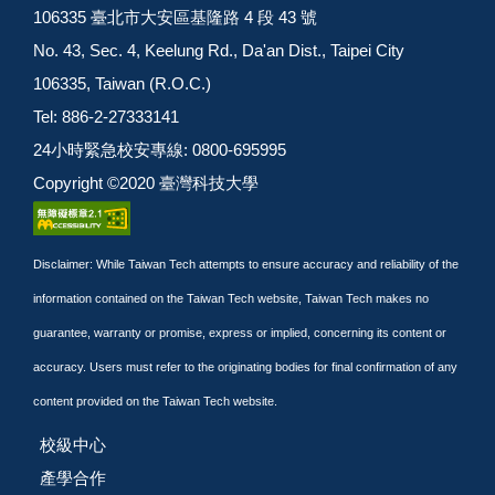
106335 臺北市大安區基隆路 4 段 43 號
No. 43, Sec. 4, Keelung Rd., Da'an Dist., Taipei City
106335, Taiwan (R.O.C.)
Tel: 886-2-27333141
24小時緊急校安專線: 0800-695995
Copyright ©2020 臺灣科技大學
Disclaimer: While Taiwan Tech attempts to ensure accuracy and reliability of the
information contained on the Taiwan Tech website, Taiwan Tech makes no
guarantee, warranty or promise, express or implied, concerning its content or
accuracy. Users must refer to the originating bodies for final confirmation of any
content provided on the Taiwan Tech website.
校級中心
產學合作