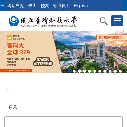
跳
:::
網站導覽
學生
校友
教職員工
English
到
主
要
內
容
區
:::
首頁