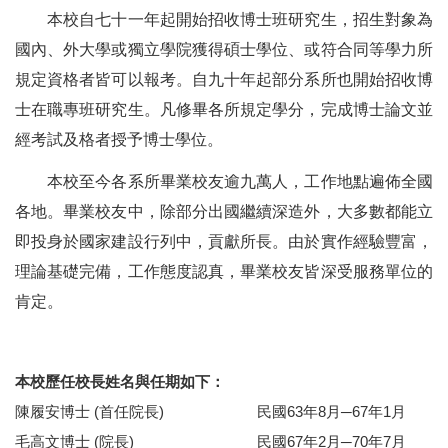
本校自七十一年起開始招收博士班研究生，招生對象為
國內、外大學或獨立學院獲得碩士學位、或符合同等學力所
規定資格者皆可以報考。自九十年起部分系所也開始招收博
士在職專班研究生。凡修畢各所規定學分，完成博士論文並
經考試及格者授予博士學位。
本校至今各系所畢業校友逾九萬人，工作地點遍佈全國
各地。畢業校友中，除部分出國繼續深造外，大多數都能立
即投身於國家建設行列中，貢獻所長。由於實作經驗豐富，
理論基礎完備，工作態度認真，畢業校友皆深受服務單位的
肯定。
本校歷任校長姓名與任期如下：
陳履安博士 (首任院長)
民國63年8月─67年1月
毛高文博士 (院長)
民國67年2月─70年7月