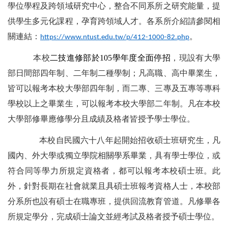
學位學程及跨領域研究中心，整合不同系所之研究能量，提
供學生多元化課程，孕育跨領域人才。各系所介紹請參閱相
關連結：
。
https://www.ntust.edu.tw/p/412-1000-82.php
本校
二技進修部於105學年度全面停招
，現設有大學
部日間部四年制、二年制二種學制；凡高職、高中畢業生，
皆可以報考本校大學部四年制，而二專、三專及五專等專科
學校以上之畢業生，可以報考本校大學部二年制。凡在本校
大學部修畢應修學分且成績及格者皆授予學士學位。
本校自民國六十八年起開始招收碩士班研究生，凡
國內、外大學或獨立學院相關學系畢業，具有學士學位，或
符合同等學力所規定資格者，都可以報考本校碩士班。此
外，針對長期在社會就業且具碩士班報考資格人士，本校部
分系所也設有碩士在職專班，提供回流教育管道。凡修畢各
所規定學分，完成碩士論文並經考試及格者授予碩士學位。