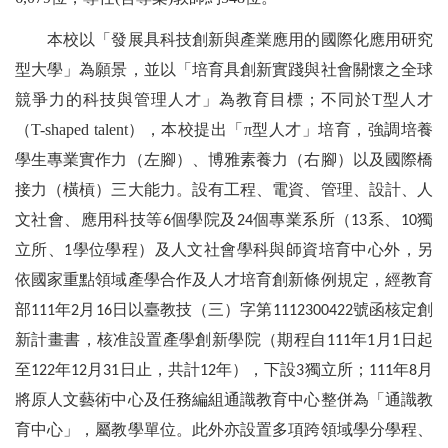
本校以「發展具科技創新與產業應用的國際化應用研究
型大學」為願景，並以「培育具創新實踐與社會關懷之全球
競爭力的科技與管理人才」為教育目標；不同於T型人才
（T-shaped talent），本校提出「π型人才」培育，強調培養
學生專業實作力（左腳）、博雅素養力（右腳）以及國際橋
接力（橫槓）三大能力。設有工程、電資、管理、設計、人
文社會、應用科技等
個學院及
個專業系所（
系、
獨
6
24
13
10
立所、
學位學程）及人文社會學科與師資培育中心外，另
1
依國家重點領域產學合作及人才培育創新條例規定，經教育
部
年
月
日以臺教技（三）字第
號函核定創
111
2
16
1112300422
新計畫書，核准設置產學創新學院（期程自
年
月
日起
111
1
1
至
年
月
日止，共計
年），下設
獨立所；
年
月
122
12
31
12
3
111
8
將原人文藝術中心及任務編組通識教育中心整併為「通識教
育中心」，屬教學單位。此外亦設置多項跨領域學分學程、