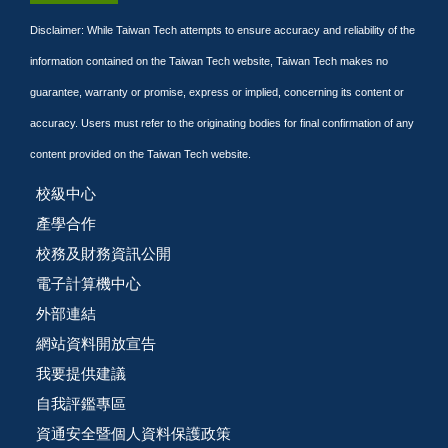
Disclaimer: While Taiwan Tech attempts to ensure accuracy and reliability of the
information contained on the Taiwan Tech website, Taiwan Tech makes no
guarantee, warranty or promise, express or implied, concerning its content or
accuracy. Users must refer to the originating bodies for final confirmation of any
content provided on the Taiwan Tech website.
校級中心
產學合作
校務及財務資訊公開
電子計算機中心
外部連結
網站資料開放宣告
我要提供建議
自我評鑑專區
資通安全暨個人資料保護政策