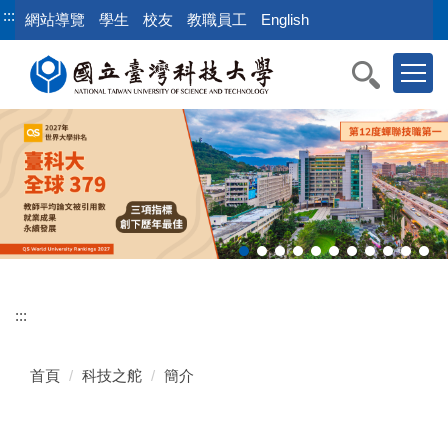
跳
:::
網站導覽
學生
校友
教職員工
English
到
主
要
內
容
區
:::
首頁
科技之舵
簡介