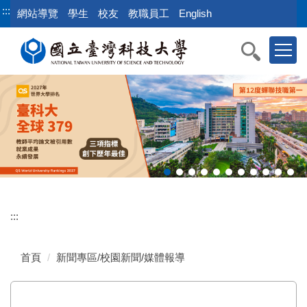
跳
:::
網站導覽
學生
校友
教職員工
English
到
主
要
內
容
區
:::
首頁
新聞專區/校園新聞/媒體報導