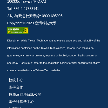
106335, Taiwan (R.O.C.)
Tel: 886-2-27333141
24小時緊急校安專線: 0800-695995
Copyright ©2020 臺灣科技大學
Disclaimer: While Taiwan Tech attempts to ensure accuracy and reliability of the
information contained on the Taiwan Tech website, Taiwan Tech makes no
guarantee, warranty or promise, express or implied, concerning its content or
accuracy. Users must refer to the originating bodies for final confirmation of any
content provided on the Taiwan Tech website.
校級中心
產學合作
校務及財務資訊公開
電子計算機中心