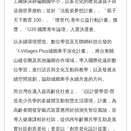
工團隊深耕偏鄉國中小，以多元化的教育讓孩子與
這個世界接軌；並於「法藍瓷夢想計畫」、「親子
天下教育 100」、「懷世代-青年公益行動計畫」獲
獎，「U20 國際青年論壇」入選決選會。
以永續環境營造、數位學習及互聯網科技出發的
「I-Villages Plus城鄉牽手深化計畫」，將台東關
山縱谷圈及其他偏鄉合作場域，導入國際化遠距數
位學習，進行語言與文化互動與教學，以及發展永
續空間規劃，協助城鄉牽手永續共進的方向。
而台灣在邁入超高齡化社會上，「i設計愛學習-營
造老少共學的多媒體互動智慧生活環境」計畫，為
高齡者開發穿戴式裝置應用於偵測失智症風險，並
導入健康課程於社區，提供跨年齡層共學互助及落
實社區創意老化；更是以「創意老化設計提案」，