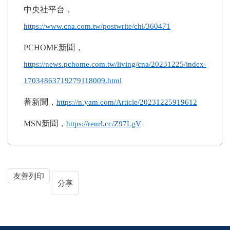
中央社平台，
https://www.cna.com.tw/postwrite/chi/360471
PCHOME
新聞，
https://news.pchome.com.tw/living/cna/20231225/index-
17034863719279118009.html
蕃新聞，
https://n.yam.com/Article/20231225919612
MSN
新聞，
https://reurl.cc/Z97LgV
友善列印
分享