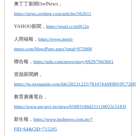
奧丁丁新聞
OwlNews
，
https://news.owlting.com/articles/562611
YAHOO
新聞，
https://reurl.cc/nr0G2n
人間福報，
https://www.merit-
times.com/NewsPage.aspx?unid=872008
聯合報，
https://udn.com/news/story/6929/7663661
壹蘋新聞網，
https://tw.nextapple.com/life/20231225/781074A9EB91FC7
教育廣播電台，
https://www.ner.gov.tw/news/65893188d211120023c5183f
新生報，
https://www.tssdnews.com.tw/?
FID=64&CID=715295