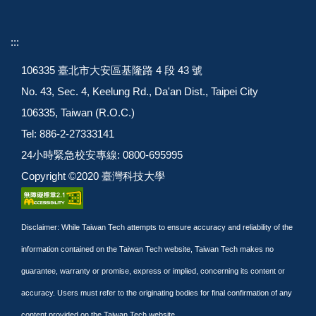
:::
106335 臺北市大安區基隆路 4 段 43 號
No. 43, Sec. 4, Keelung Rd., Da'an Dist., Taipei City
106335, Taiwan (R.O.C.)
Tel: 886-2-27333141
24小時緊急校安專線: 0800-695995
Copyright ©2020 臺灣科技大學
Disclaimer: While Taiwan Tech attempts to ensure accuracy and reliability of the
information contained on the Taiwan Tech website, Taiwan Tech makes no
guarantee, warranty or promise, express or implied, concerning its content or
accuracy. Users must refer to the originating bodies for final confirmation of any
content provided on the Taiwan Tech website.