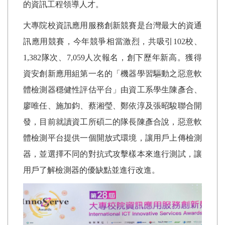
的資訊工程領導人才。
大專院校資訊應用服務創新競賽是台灣最大的資通
訊應用競賽，今年競爭相當激烈，共吸引
102
校、
1,382
隊次、
7,059
人次報名，創下歷年新高。獲得
資安創新應用組第一名的「機器學習驅動之惡意軟
體檢測器穩健性評估平台」由資工系學生陳彥合、
廖唯任、施加鈞、蔡湘瑩、鄭依淳及張昭駿聯合開
發，目前就讀資工所碩二的隊長陳彥合說，惡意軟
體檢測平台提供一個開放式環境，讓用戶上傳檢測
器，並選擇不同的對抗式攻擊樣本來進行測試，讓
用戶了解檢測器的優缺點並進行改進。