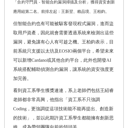
「合約守門員
-
智能合約漏洞掃描及分析」獲得資安創新
應用組第二名。前排左起：王新翌、賴品境、王柏鈞。
但智能合約也有可能被駭客發現程式漏洞，進而盜
取用戶資產，因此就會需要透過系統來檢測出這些
漏洞，避免讓有心人有可趁之機。王柏鈞表示，目
前系統只支援以太坊及
EOSIO
兩個平台，希望未來
可以新增
Cardano
或其他合約平台，此外也開發
AI
系統搭配輔助偵測合約漏洞，讓系統的資安強度更
加完善。
看到資工系學生獲獎連連，系上老師們包括王紹睿
老師都非常高興，他指出「資工系不只強調
Coding
，更強調從這項技術能不能再提出、創造新
的技術」，並以此期許資工系學生都能擁有創新思
維，成為帶領團隊向前的領頭羊。