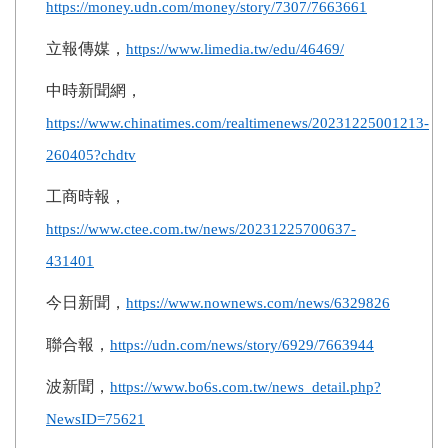
https://money.udn.com/money/story/7307/7663661
立報傳媒，
https://www.limedia.tw/edu/46469/
中時新聞網，
https://www.chinatimes.com/realtimenews/20231225001213-
260405?chdtv
工商時報，
https://www.ctee.com.tw/news/20231225700637-
431401
今日新聞，
https://www.nownews.com/news/6329826
聯合報，
https://udn.com/news/story/6929/7663944
波新聞，
https://www.bo6s.com.tw/news_detail.php?
NewsID=75621