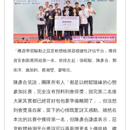
「機器學習驅動之惡意軟體檢測器穩健性評估平台」獲得
資安創新應用組第一名。前排左起：張昭駿、陳彥合、鄭
依淳、施加鈞、蔡湘瑩、廖唯任。
陳彥合笑說，團隊所有人「都是以輕鬆隨緣的心態
參加比賽，完全沒有預料到會得獎，頒完第二名後
大家其實都已經背好包包要準備離開了」，但沒想
到會獎落自家，當下的心情既驚訝又感動。雖然在
本次的比賽中獲得第一名，但陳彥合謙虛表示，惡
意軟體檢測平台應該可以再新增更多上傳規格、繼