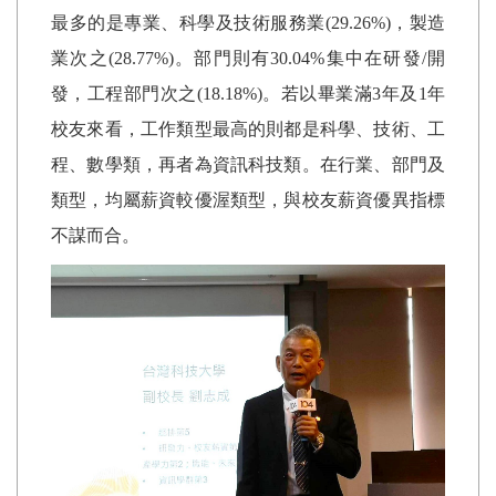
最多的是專業、科學及技術服務業
(29.26%)
，製造
業次之
(28.77%)
。部門則有
30.04%
集中在研發
/
開
發，工程部門次之
(18.18%)
。若以畢業滿
3
年及
1
年
校友來看，工作類型最高的則都是科學、技術、工
程、數學類，再者為資訊科技類。在行業、部門及
類型，均屬薪資較優渥類型，與校友薪資優異指標
不謀而合。