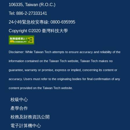
106335, Taiwan (R.O.C.)
Tel: 886-2-27333141
24小時緊急校安專線: 0800-695995
Copyright ©2020 臺灣科技大學
Disclaimer: While Taiwan Tech attempts to ensure accuracy and reliability of the
information contained on the Taiwan Tech website, Taiwan Tech makes no
guarantee, warranty or promise, express or implied, concerning its content or
accuracy. Users must refer to the originating bodies for final confirmation of any
content provided on the Taiwan Tech website.
校級中心
產學合作
校務及財務資訊公開
電子計算機中心