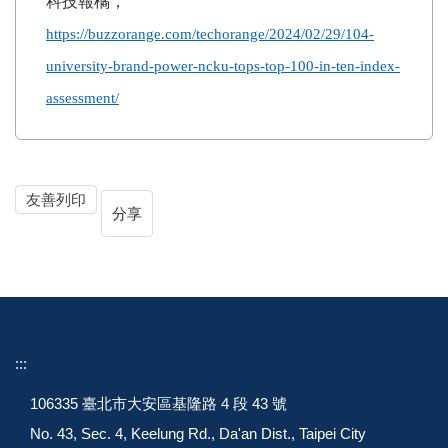
科技報橘，
https://buzzorange.com/techorange/2024/02/29/104-
university-brand-power-ncku-tops-top-100-in-ten-index-
assessment/
友善列印
分享
:::
106335 臺北市大安區基隆路 4 段 43 號
No. 43, Sec. 4, Keelung Rd., Da'an Dist., Taipei City