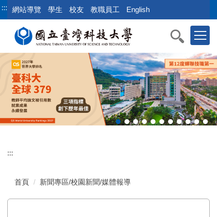
跳
:::
網站導覽
學生
校友
教職員工
English
到
主
要
內
容
區
:::
首頁
新聞專區/校園新聞/媒體報導