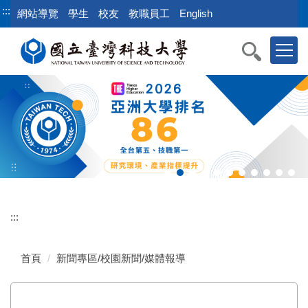
跳
:::
網站導覽
學生
校友
教職員工
English
到
主
要
內
容
區
:::
首頁
新聞專區/校園新聞/媒體報導