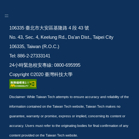
:::
106335 臺北市大安區基隆路 4 段 43 號
No. 43, Sec. 4, Keelung Rd., Da'an Dist., Taipei City
106335, Taiwan (R.O.C.)
Tel: 886-2-27333141
24小時緊急校安專線: 0800-695995
Copyright ©2020 臺灣科技大學
Disclaimer: While Taiwan Tech attempts to ensure accuracy and reliability of the
information contained on the Taiwan Tech website, Taiwan Tech makes no
guarantee, warranty or promise, express or implied, concerning its content or
accuracy. Users must refer to the originating bodies for final confirmation of any
content provided on the Taiwan Tech website.