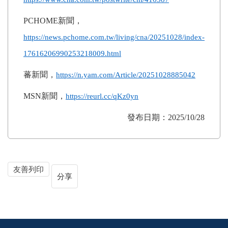
PCHOME
新聞，
https://news.pchome.com.tw/living/cna/20251028/index-
17616206990253218009.html
蕃新聞，
https://n.yam.com/Article/20251028885042
MSN
新聞，
https://reurl.cc/qKz0yn
發布日期：2025/10/28
友善列印
分享