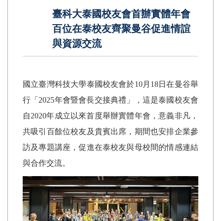
臺科大泰國校友會首辦實體年會
百位在泰校友齊聚曼谷促進情誼
與資源交流
國立臺灣科技大學泰國校友會於
10
月
18
日在曼谷舉
行「
2025
年會暨會長交接典禮」，這是泰國校友會
自
2020
年成立以來首度舉辦實體年會，意義非凡，
共吸引百餘位校友及貴賓出席，期間也安排企業參
訪及專題講座，促進在泰校友與母校間的情感連結
與合作交流。