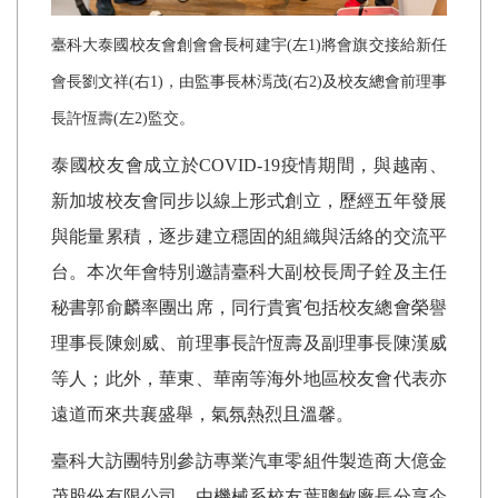
臺科大泰國校友會創會會長柯建宇
(
左
1
)
將會旗交接給新任
會長劉文祥
(
右
1
)
，由監事長林漹茂
(
右
2)
及校友總會前理事
長許恆壽
(
左
2)
監交。
泰國校友會成立於
COVID-19
疫情期間，與越南、
新加坡校友會同步以線上形式創立，歷經五年發展
與能量累積，逐步建立穩固的組織與活絡的交流平
台。本次年會特別邀請臺科大副校長周子銓及主任
秘書郭俞麟率團出席，同行貴賓包括校友總會榮譽
理事長陳劍威、前理事長許恆壽及副理事長陳漢威
等人；此外，華東、華南等海外地區校友會代表亦
遠道而來共襄盛舉，氣氛熱烈且溫馨。
臺科大訪團特別參訪專業汽車零組件製造商大億金
茂股份有限公司，由機械系校友葉聰敏廠長分享企