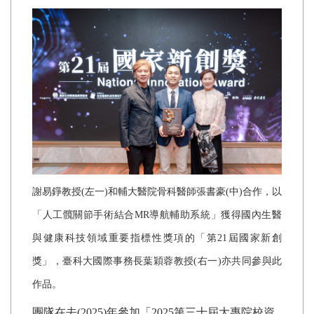
謝易錚教授(左一)和輔大醫院骨科醫師張書豪(中)合作，以
「人工髖關節手術結合MR導航輔助系統」獲得國內生醫
與健康科技領域重要指標性獎項的「第21屆國家新創
獎」，臺科大國際事務長葉穎蓉教授(右一)亦共同參與此
作品。
團隊在去(2025)年參加「2025第三十屆大專院校資