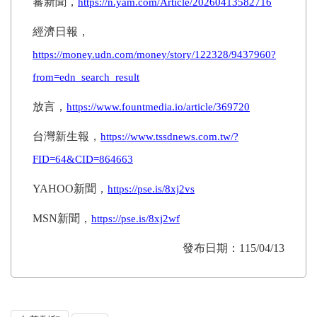
蕃新聞，
https://n.yam.com/Article/20260413582716
經濟日報，
https://money.udn.com/money/story/122328/9437960?
from=edn_search_result
放言，
https://www.fountmedia.io/article/369720
台灣新生報，
https://www.tssdnews.com.tw/?
FID=64&CID=864663
YAHOO
新聞，
https://pse.is/8xj2vs
MSN
新聞，
https://pse.is/8xj2wf
發布日期：115/04/13