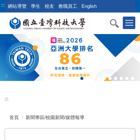
跳
:::
網站導覽
學生
校友
教職員工
English
到
主
要
內
容
區
:::
首頁
新聞專區/校園新聞/媒體報導