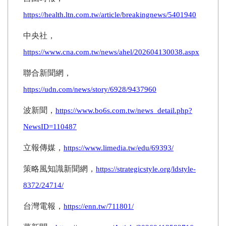
https://health.ltn.com.tw/article/breakingnews/5401940
中央社，
https://www.cna.com.tw/news/ahel/202604130038.aspx
聯合新聞網，
https://udn.com/news/story/6928/9437960
波新聞，
https://www.bo6s.com.tw/news_detail.php?
NewsID=110487
立報傳媒，
https://www.limedia.tw/edu/69393/
策略風知識新聞網，
https://strategicstyle.org/ldstyle-
8372/24714/
台灣電報，
https://enn.tw/711801/