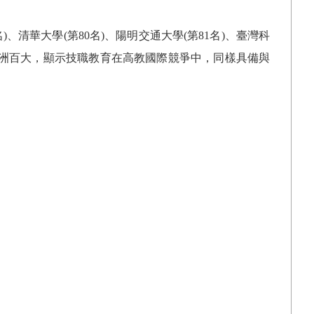
名
)
、清華大學
(
第
80
名
)
、陽明交通大學
(
第
81
名
)
、臺灣科
洲百大，顯示技職教育在高教國際競爭中，同樣具備與