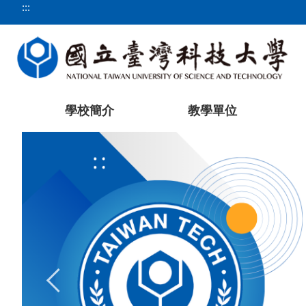
:::
跳
到
主
要
內
容
區
學校簡介
教學單位