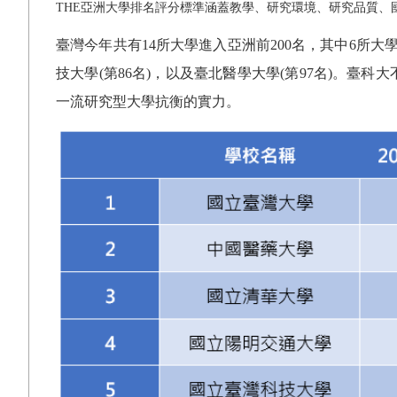
THE
亞洲大學排名評分標準涵蓋教學、研究環境、研究品質、
臺灣今年共有
14
所大學進入亞洲前
200
名，其中
6
所大
技大學
(
第
86
名
)
，以及臺北醫學大學
(
第
97
名
)
。臺科大
一流研究型大學抗衡的實力。