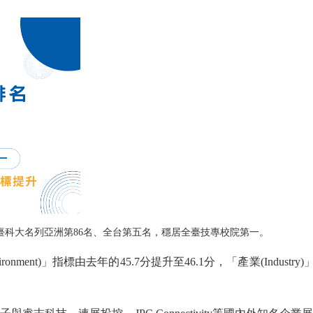
臺科大名列亞洲第
86
名、全台第五名，穩居全臺技專校院第一。
ironment)
」指標由去年的
45.7
分提升至
46.1
分，「產業
(Industry)