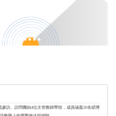
流參訪。訪問團由
4
位主管教師帶領，成員涵蓋
20
名碩博
語教學上的實際做法與經驗。