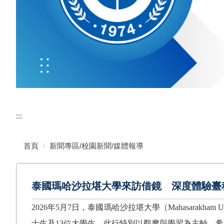
:::
首頁
新聞專區/校園新聞/媒體報導
泰國瑪哈沙拉堪大學來訪借鏡 深度體驗臺
2026
年
5
月
7
日，泰國瑪哈沙拉堪大學（
Mahasarakham Un
士生及
13
位大學生。此行特別以觀摩與學習為主軸，希