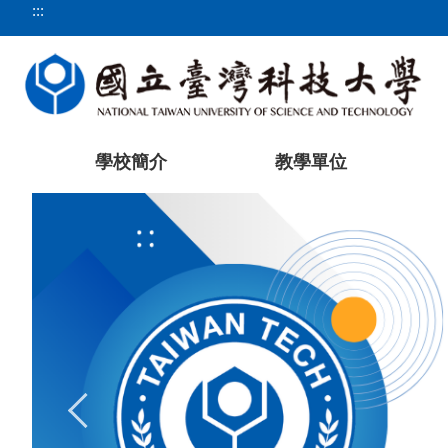
:::
跳
到
主
要
內
容
區
學校簡介
教學單位