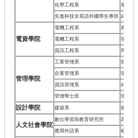
化學工程系
朱建威
先進科技全英語外國學生專班
武德勝
電機工程系
黃意婷
電資學院
電機工程系
張立中
資訊工程系
周詩梵
工業管理系
曾世賢
企業管理系
張譯尹
管理學院
資訊管理系
林俊叡
管理學士班
張智傑
設計學院
建築系
施乃中
數位學習與教育研究所
高宜敏
人文社會學院
應用外語系
楊智琄