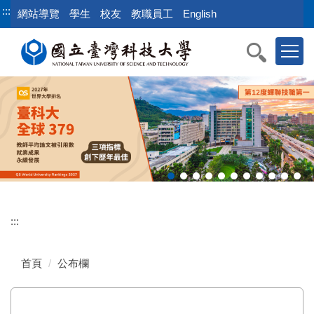
跳
:::
網站導覽
學生
校友
教職員工
English
到
主
要
內
容
區
:::
首頁
公布欄