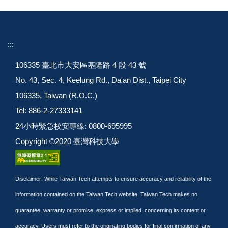
:::
106335 臺北市大安區基隆路 4 段 43 號
No. 43, Sec. 4, Keelung Rd., Da'an Dist., Taipei City
106335, Taiwan (R.O.C.)
Tel: 886-2-27333141
24小時緊急校安專線: 0800-695995
Copyright ©2020 臺灣科技大學
Disclaimer: While Taiwan Tech attempts to ensure accuracy and reliability of the
information contained on the Taiwan Tech website, Taiwan Tech makes no
guarantee, warranty or promise, express or implied, concerning its content or
accuracy. Users must refer to the originating bodies for final confirmation of any