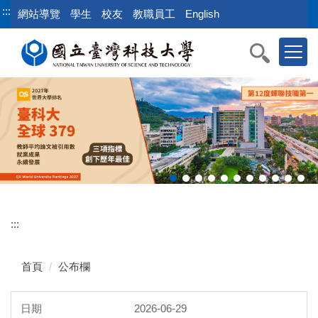
跳
:::
網站導覽
學生
校友
教職員工
English
到
主
要
內
容
區
:::
首頁
公布欄
2026-06-29