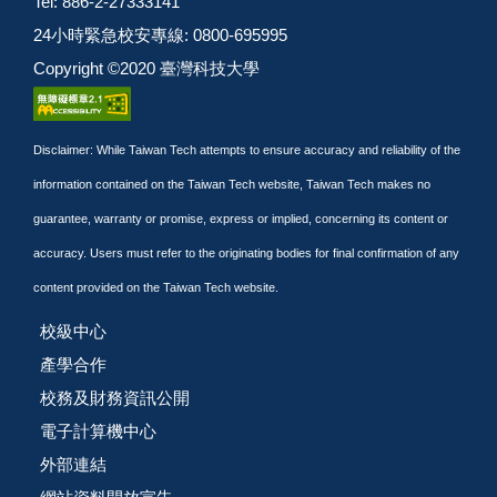
Tel: 886-2-27333141
24小時緊急校安專線: 0800-695995
Copyright ©2020 臺灣科技大學
Disclaimer: While Taiwan Tech attempts to ensure accuracy and reliability of the
information contained on the Taiwan Tech website, Taiwan Tech makes no
guarantee, warranty or promise, express or implied, concerning its content or
accuracy. Users must refer to the originating bodies for final confirmation of any
content provided on the Taiwan Tech website.
校級中心
產學合作
校務及財務資訊公開
電子計算機中心
外部連結