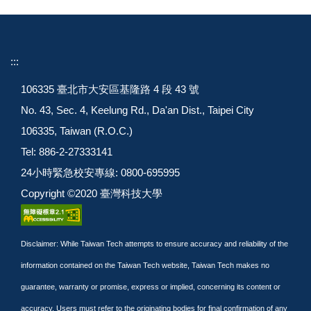
:::
106335 臺北市大安區基隆路 4 段 43 號
No. 43, Sec. 4, Keelung Rd., Da'an Dist., Taipei City
106335, Taiwan (R.O.C.)
Tel: 886-2-27333141
24小時緊急校安專線: 0800-695995
Copyright ©2020 臺灣科技大學
Disclaimer: While Taiwan Tech attempts to ensure accuracy and reliability of the
information contained on the Taiwan Tech website, Taiwan Tech makes no
guarantee, warranty or promise, express or implied, concerning its content or
accuracy. Users must refer to the originating bodies for final confirmation of any