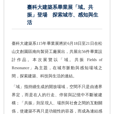
臺科大建築系畢業展「域。共
振」登場 探索城市、感知與生
活
臺科大建築系
115
年畢業展將於
6
月
18
日至
21
日在松
山文創園區南向製菸工廠展出，共展出
56
件畢業設
計作品。本次展覽以「域。共振
Fields of
Resonance
」為主題，在城市脈動與感知場域之
間，探索建築、科技與生活的連結。
「域」指持續生成的開放場域，空間不只是由邊界
界定，而是在人的行走、停留與記憶中不斷被建
構；「共振」則呈現人、場所與社會之間的互動關
係，使建築不再只是功能性的容器，而成為連結感