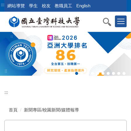
跳
:::
網站導覽
學生
校友
教職員工
English
到
主
要
內
容
區
:::
首頁
新聞專區/校園新聞/媒體報導