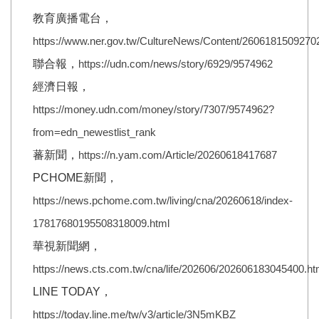
教育廣播電台，
https://www.ner.gov.tw/CultureNews/Content/2606181509270
聯合報，
https://udn.com/news/story/6929/9574962
經濟日報，
https://money.udn.com/money/story/7307/9574962?
from=edn_newestlist_rank
蕃新聞，
https://n.yam.com/Article/20260618417687
PCHOME新聞，
https://news.pchome.com.tw/living/cna/20260618/index-
17817680195508318009.html
華視新聞網，
https://news.cts.com.tw/cna/life/202606/202606183045400.ht
LINE TODAY，
https://today.line.me/tw/v3/article/3N5mKBZ