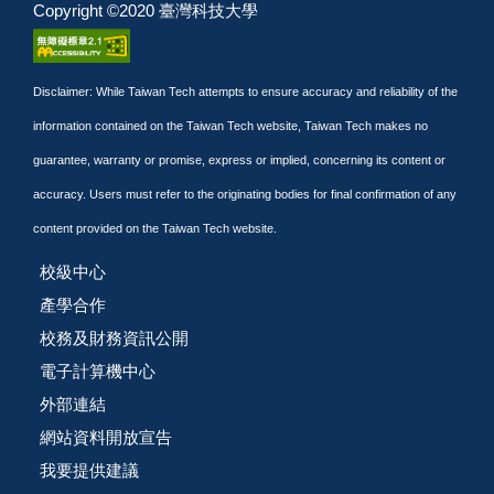
Copyright ©2020 臺灣科技大學
Disclaimer: While Taiwan Tech attempts to ensure accuracy and reliability of the
information contained on the Taiwan Tech website, Taiwan Tech makes no
guarantee, warranty or promise, express or implied, concerning its content or
accuracy. Users must refer to the originating bodies for final confirmation of any
content provided on the Taiwan Tech website.
校級中心
產學合作
校務及財務資訊公開
電子計算機中心
外部連結
網站資料開放宣告
我要提供建議