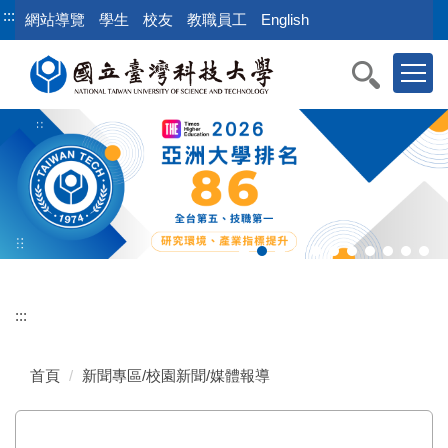
跳
:::
網站導覽
學生
校友
教職員工
English
到
主
要
內
容
區
:::
首頁
新聞專區/校園新聞/媒體報導