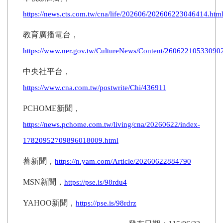
https://news.cts.com.tw/cna/life/202606/202606223046414.htm
教育廣播電台，
https://www.ner.gov.tw/CultureNews/Content/26062210533090
中央社平台，
https://www.cna.com.tw/postwrite/Chi/436911
PCHOME
新聞，
https://news.pchome.com.tw/living/cna/20260622/index-
17820952709896018009.html
蕃新聞，
https://n.yam.com/Article/20260622884790
MSN
新聞，
https://pse.is/98rdu4
YAHOO
新聞，
https://pse.is/98rdrz