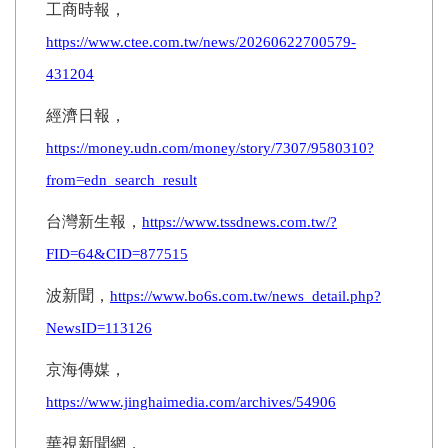
工商時報，
https://www.ctee.com.tw/news/20260622700579-
431204
經濟日報，
https://money.udn.com/money/story/7307/9580310?
from=edn_search_result
台灣新生報，
https://www.tssdnews.com.tw/?
FID=64&CID=877515
波新聞，
https://www.bo6s.com.tw/news_detail.php?
NewsID=113126
京海傳媒，
https://www.jinghaimedia.com/archives/54906
華視新聞網，