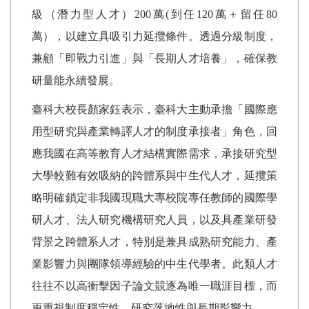
級（潛力型人才）
200
萬
(
到任
120
萬＋留任
80
萬），以建立具吸引力延攬條件。透過分級制度，
兼顧「即戰力引進」與「長期人才培養」，確保教
研量能永續發展。
臺科大校長顏家鈺表示，臺科大主動承擔「國際應
用型研究與產業轉譯人才的制度承接者」角色，回
應我國在高等教育人才結構實際需求，承接研究型
大學較難有效吸納的跨體系與中生代人才，延攬策
略明確鎖定非我國現職大專校院專任教師的國際學
研人才、法人研究機構研究人員，以及具產業研發
背景之跨體系人才，特別是兼具成熟研究能力、產
業影響力與團隊領導經驗的中生代學者。此類人才
往往不以高衝擊因子論文競逐為唯一職涯目標，而
更重視制度穩定性、研究落地性與長期影響力。