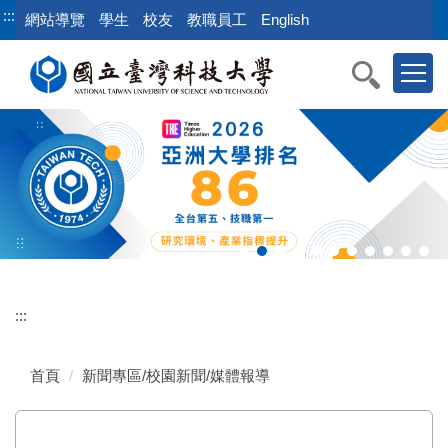
跳
:::
網站導覽
學生
校友
教職員工
English
到
主
要
內
容
區
:::
首頁
新聞專區/校園新聞/媒體報導