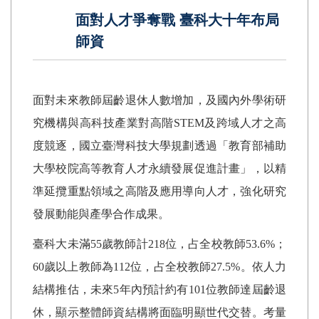
面對人才爭奪戰 臺科大十年布局
師資
面對未來教師屆齡退休人數增加，及國內外學術研
究機構與高科技產業對高階
STEM
及跨域人才之高
度競逐，國立臺灣科技大學規劃透過「教育部補助
大學校院高等教育人才永續發展促進計畫」，以精
準延攬重點領域之高階及應用導向人才，強化研究
發展動能與產學合作成果。
臺科大未滿
55
歲教師計
218
位，占全校教師
53.6%
；
60
歲以上教師為
112
位，占全校教師
27.5%
。依人力
結構推估，未來
5
年內預計約有
101
位教師達屆齡退
休，顯示整體師資結構將面臨明顯世代交替。考量