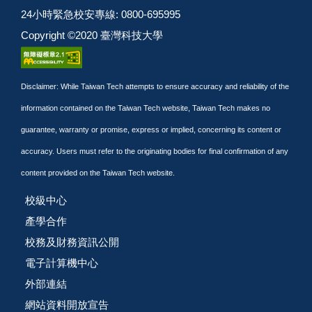
24小時緊急校安專線: 0800-695995
Copyright ©2020 臺灣科技大學
Disclaimer: While Taiwan Tech attempts to ensure accuracy and reliability of the
information contained on the Taiwan Tech website, Taiwan Tech makes no
guarantee, warranty or promise, express or implied, concerning its content or
accuracy. Users must refer to the originating bodies for final confirmation of any
content provided on the Taiwan Tech website.
校級中心
產學合作
校務及財務資訊公開
電子計算機中心
外部連結
網站資料開放宣告