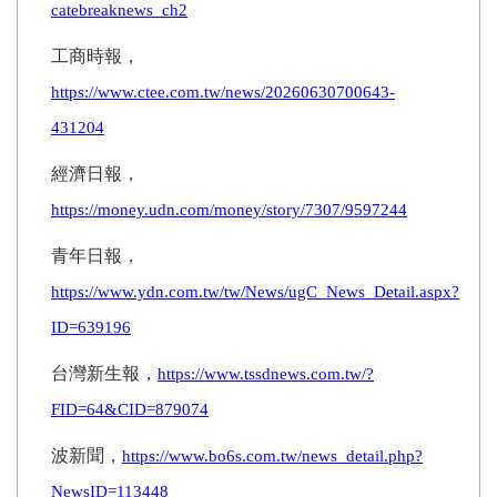
catebreaknews_ch2
工商時報，
https://www.ctee.com.tw/news/20260630700643-
431204
經濟日報，
https://money.udn.com/money/story/7307/9597244
青年日報，
https://www.ydn.com.tw/tw/News/ugC_News_Detail.aspx?
ID=639196
台灣新生報，
https://www.tssdnews.com.tw/?
FID=64&CID=879074
波新聞，
https://www.bo6s.com.tw/news_detail.php?
NewsID=113448