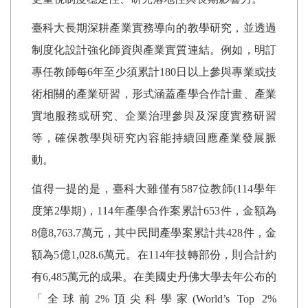
臺科大長期深耕產業實務導向的教學研究，並透過
制度化設計強化師資與產業實質連結。例如，明訂
專任教師每
6
年至少須累計
180
日以上參與專業或技
術相關的產業研習，形式涵蓋產學合作計畫、產業
實地服務或研究、企業治理參與及深度實務研習
等，確保教學與研究內容能持續回應產業發展脈
動。
值得一提的是，臺科大雖僅有
587
位教師
(114
學年
度第
2
學期
)
，
114
年產學合作案累計
653
件，金額為
8
億
8,763.7
萬元，其中民間產學案累計共
428
件，金
額為
5
億
1,028.6
萬元。在
114
年技轉部份，則合計約
有
6,485
萬元的成果。在美國史丹佛大學去年公布的
「全球前
2%
頂尖科學家
(World’s Top 2%