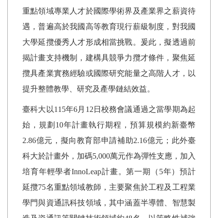
重點領域專業人才於國際學術界及產業界之薪資待
遇，普遍高於我國高等教育現行薪級制度，對我國
大學延攬優秀人才形成相當挑戰。爰此，擬透過前
揭計畫支持機制，建構具競爭力攬才條件，聚焦延
攬具產業實務經驗或國際研究能量之高階人才，以
提升整體教學、研究及產學鏈結效益。
臺科大以
115
年
6
月
12
日校務會議通過之當學期為起
始，規劃
10
年計畫執行期程，預算規模約新臺幣
2.86
億元，擬向教育部申請補助
2.16
億元；此外臺
科大於計畫外，加碼
5,000
萬元作為彈性支應，加入
培育年輕學者
InnoLeap
計畫。第一期（
5
年）預計
延攬
75
名重點領域教師，主要聚焦於工程及工程業
學門與資通訊科技領域，其中涵蓋半導體、智慧製