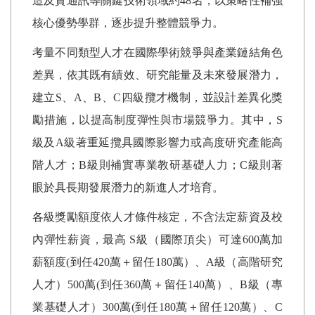
造及資通訊等關鍵技術領域約
48
名，以策略性補強
核心優勢學群，逐步提升整體競爭力。
考量不同類型人才在國際學術競爭與產業鏈結角色
差異，依其既有績效、研究能量及未來發展潛力，
建立
S
、
A
、
B
、
C
四級攬才機制，並設計差異化獎
勵措施，以提高制度彈性與市場競爭力。其中，
S
級及
A
級著重延攬具國際影響力或高度研究產能高
階人才；
B
級則補實專業教研基礎人力；
C
級則著
眼於具長期發展潛力的新進人才培育。
各級獎勵額度依人才條件核定，不含法定薪資及校
內彈性薪資，最高
S
級（國際頂尖）可達
600
萬加
薪額度
(
到任
420
萬＋留任
180
萬）、
A
級（高階研究
人才）
500
萬
(
到任
360
萬＋留任
140
萬）、
B
級（專
業基礎人才）
300
萬
(
到任
180
萬＋留任
120
萬）、
C