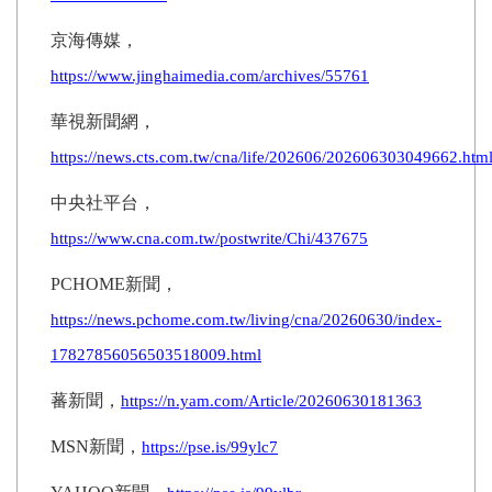
京海傳媒，
https://www.jinghaimedia.com/archives/55761
華視新聞網，
https://news.cts.com.tw/cna/life/202606/202606303049662.htm
中央社平台，
https://www.cna.com.tw/postwrite/Chi/437675
PCHOME
新聞，
https://news.pchome.com.tw/living/cna/20260630/index-
17827856056503518009.html
蕃新聞，
https://n.yam.com/Article/20260630181363
MSN
新聞，
https://pse.is/99ylc7