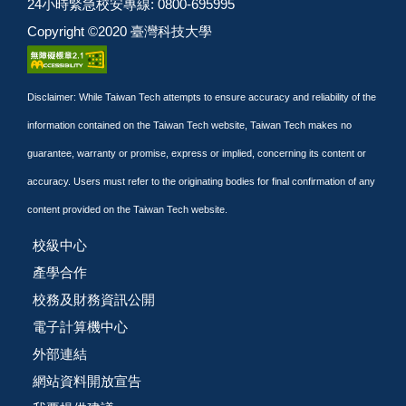
24小時緊急校安專線: 0800-695995
Copyright ©2020 臺灣科技大學
Disclaimer: While Taiwan Tech attempts to ensure accuracy and reliability of the
information contained on the Taiwan Tech website, Taiwan Tech makes no
guarantee, warranty or promise, express or implied, concerning its content or
accuracy. Users must refer to the originating bodies for final confirmation of any
content provided on the Taiwan Tech website.
校級中心
產學合作
校務及財務資訊公開
電子計算機中心
外部連結
網站資料開放宣告