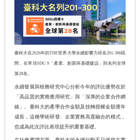
臺科大在
2026
年的
THE
世界大學永續影響力排名
201-300
區
間，在單項
SDG 9
「產業、創新與基礎建設」則名列全球
第
28
名。
永續發展與校務研究中心分析今年的評比優勢在於
「高品質的實務應用研究」與「深厚的企業合作網
絡」。臺科大的產學合作金額及技轉授權金額逐年
成長，這種學術研發、企業實務高度融合的模式，
也成為此次評比表現提升的重要基礎。
在社會實踐方面，臺科大的永續行動不只停留在實