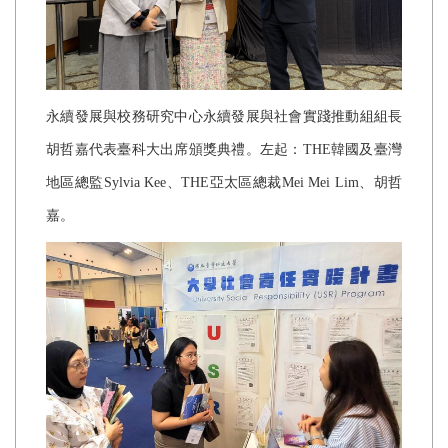
永續發展與校務研究中心永續發展與社會實踐推動組組長
胡哲嘉代表臺科大出席頒獎典禮。左起：
THE
韓國及臺灣
地區總監
Sylvia Kee
、
THE
亞太區總裁
Mei Mei Lim
、胡哲
嘉。