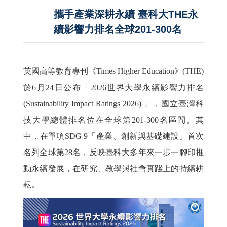
攜手產業深耕永續 臺科大THE永
續影響力排名全球201-300名
英國高等教育專刊《
Times Higher Education
》
(THE)
於
6
月
24
日公布「
2026
世界大學永續影響力排名
(Sustainability Impact Ratings 2026)
」，國立臺灣科
技大學總體排名位在全球第
201-300
名區間。其
中，在單項
SDG 9
「產業、創新與基礎建設」首次
名列全球第
28
名，反映臺科大多年來一步一腳印推
動永續發展，在研究、教學與社會實踐上的持續耕
耘。