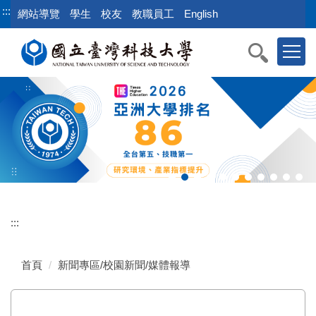
跳
:::
網站導覽
學生
校友
教職員工
English
到
主
要
內
容
區
:::
首頁
新聞專區/校園新聞/媒體報導