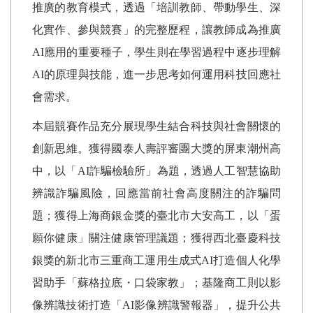
推廣的教育模式，透過「培訓教師、帶動學生、深
化實作、參與競賽」的完整歷程，讓教師成為推廣
AI
應用的重要種子，學生則在學習過程中逐步理解
AI
的原理與技能，進一步思考如何運用科技回應社
會需求。
本屆競賽作品充分展現學生結合科技與社會關懷的
創新思維。獲得國泰人壽評審團大獎的屏東潮州高
中，以「
AI
詐騙檢驗所」為題，透過人工智慧協助
辨識詐騙風險，回應當前社會高度關注的詐騙問
題；獲得上海商銀金獎的臺北市大安高工，以「蛋
願你健康」關注健康管理議題；獲得西北臺慶科技
銀獎的新北市三重商工運用生成式
AI
打造個人化學
習助手「蘇格拉底・口袋家教」；基隆商工則以影
像辨識技術打造「
AI
影像辨識警報器」，提升公共