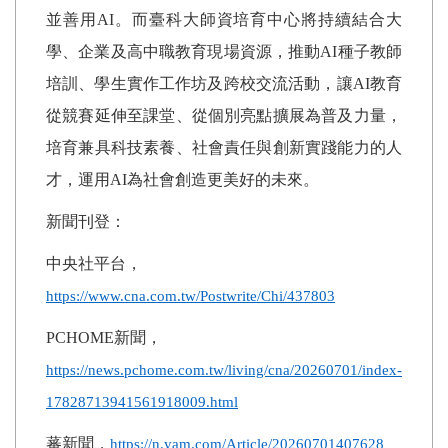
並善用
AI
。而臺科大師資培育中心將持續結合大
學、企業及高中職教育現場資源，推動
AI
種子教師
培訓、學生實作工作坊及跨校交流活動，讓
AI
教育
從競賽延伸至課堂、從個別亮點擴展為普及力量，
培育兼具科技素養、社會責任與創新實踐能力的人
才，運用
AI
為社會創造更美好的未來。
新聞刊登：
中央社平台，
https://www.cna.com.tw/Postwrite/Chi/437803
PCHOME
新聞，
https://news.pchome.com.tw/living/cna/20260701/index-
17828713941561918009.html
蕃新聞，
https://n.yam.com/Article/20260701407628