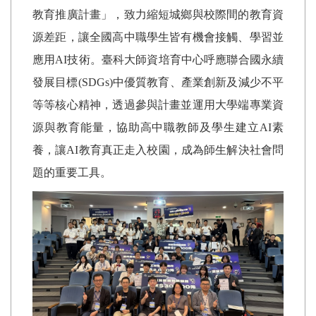
教育推廣計畫」，致力縮短城鄉與校際間的教育資
源差距，讓全國高中職學生皆有機會接觸、學習並
應用
AI
技術。臺科大師資培育中心呼應聯合國永續
發展目標
(SDGs)
中優質教育、產業創新及減少不平
等等核心精神，透過參與計畫並運用大學端專業資
源與教育能量，協助高中職教師及學生建立
AI
素
養，讓
AI
教育真正走入校園，成為師生解決社會問
題的重要工具。