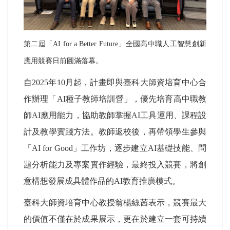
第二屆「
AI for a Better Future
」全國高中職人工智慧創新
應用競賽日前圓滿落幕。
自
2025
年
10
月起，計畫即與臺科大師資培育中心合
作辦理「
AI
種子教師培訓營」，優先培育高中職教
師
AI
應用能力，協助教師掌握
AI
工具運用、課程設
計及教學實踐方法。教師返校後，再帶領學生參與
「
AI for Good
」工作坊，逐步建立
AI
基礎技能、問
題分析能力及專案實作經驗，最終投入競賽，將創
意構想發展成具體作品的
AI
教育推廣模式。
臺科大師資培育中心教授翁楊絲茜表示，競賽最大
的價值不僅在於成果展示，更在於建立一套可持續