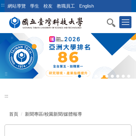
跳
:::
網站導覽
學生
校友
教職員工
English
到
主
要
內
容
區
:::
首頁
新聞專區/校園新聞/媒體報導