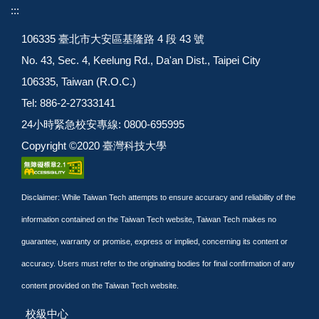
:::
106335 臺北市大安區基隆路 4 段 43 號
No. 43, Sec. 4, Keelung Rd., Da'an Dist., Taipei City
106335, Taiwan (R.O.C.)
Tel: 886-2-27333141
24小時緊急校安專線: 0800-695995
Copyright ©2020 臺灣科技大學
Disclaimer: While Taiwan Tech attempts to ensure accuracy and reliability of the
information contained on the Taiwan Tech website, Taiwan Tech makes no
guarantee, warranty or promise, express or implied, concerning its content or
accuracy. Users must refer to the originating bodies for final confirmation of any
content provided on the Taiwan Tech website.
校級中心