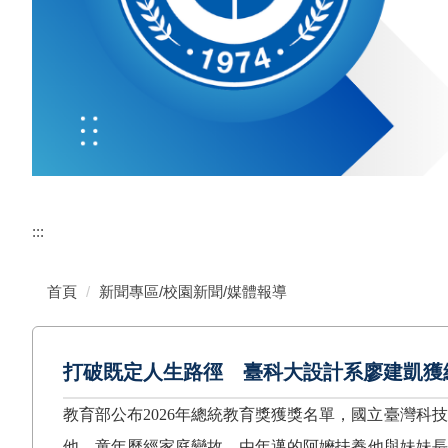
:::
首頁
新聞專區/校園新聞/媒體報導
打破既定人生路徑 臺科大設計系廖建凱獲
教育部公布
2026
年總統教育獎獲獎名單，國立臺灣科技
他，童年歷經家庭變故，由年邁的阿嬤扶養他與妹妹長