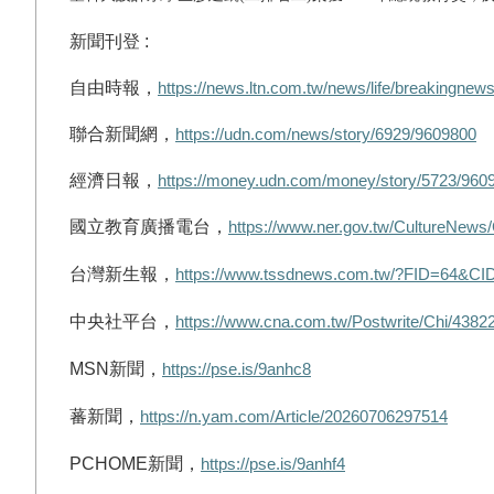
新聞刊登 :
自由時報，
https://news.ltn.com.tw/news/life/breakingnew
聯合新聞網，
https://udn.com/news/story/6929/9609800
經濟日報，
https://money.udn.com/money/story/5723/960
國立教育廣播電台，
https://www.ner.gov.tw/CultureNew
台灣新生報，
https://www.tssdnews.com.tw/?FID=64&CI
中央社平台，
https://www.cna.com.tw/Postwrite/Chi/4382
MSN
新聞，
https://pse.is/9anhc8
蕃新聞，
https://n.yam.com/Article/20260706297514
PCHOME
新聞，
https://pse.is/9anhf4