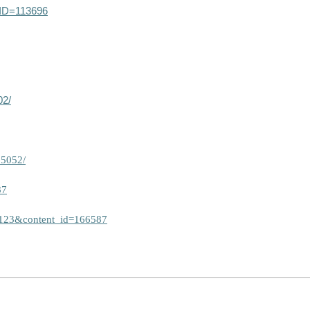
sID=113696
02/
/25052/
87
b=123&content_id=166587