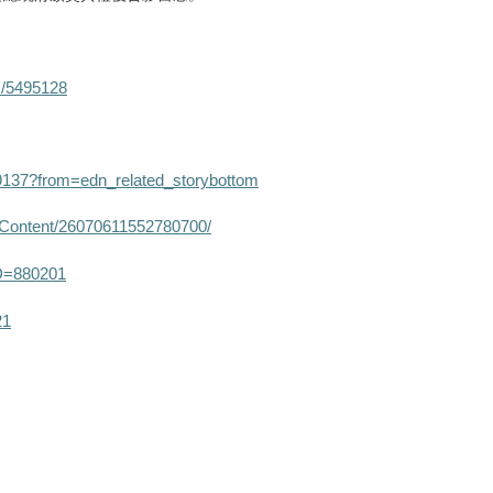
s/5495128
9137?from=edn_related_storybottom
s/Content/26070611552780700/
D=880201
21