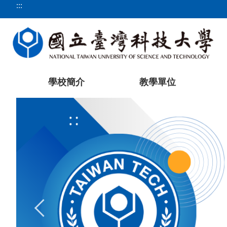
:::
跳
到
主
要
內
容
區
學校簡介
教學單位