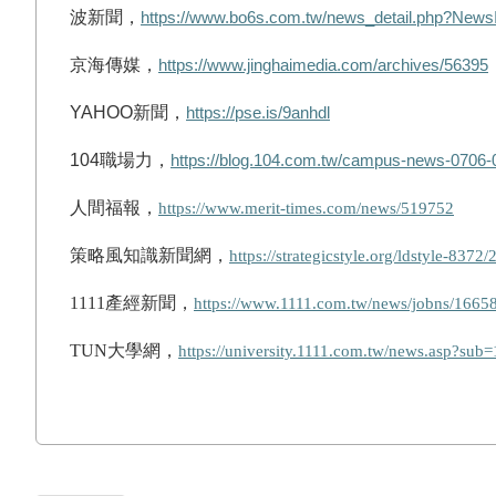
波新聞，
https://www.bo6s.com.tw/news_detail.php?New
京海傳媒，
https://www.jinghaimedia.com/archives/56395
YAHOO
新聞，
https://pse.is/9anhdl
104
職場力，
https://blog.104.com.tw/campus-news-0706-
人間福報，
https://www.merit-times.com/news/519752
策略風知識新聞網，
https://strategicstyle.org/ldstyle-8372
1111產經新聞，
https://www.1111.com.tw/news/jobns/1665
TUN大學網，
https://university.1111.com.tw/news.asp?su