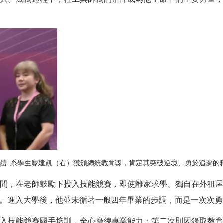
設計系學生廖建凱（右）獲頒總統教育獎，肯定其突破逆境、勇於追夢的
間，在老師鼓勵下投入技能競賽，即使離家求學、獨自在外租
。進入大學後，他並未循著一般四年畢業的步調，而是一次次勇
入技能競賽國手培訓，全心磨練專業能力；第二次則因錄取教