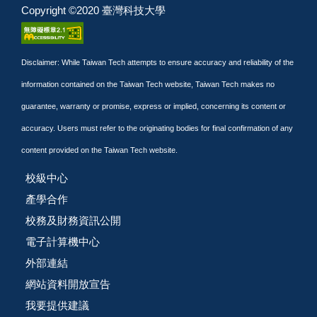
Copyright ©2020 臺灣科技大學
Disclaimer: While Taiwan Tech attempts to ensure accuracy and reliability of the
information contained on the Taiwan Tech website, Taiwan Tech makes no
guarantee, warranty or promise, express or implied, concerning its content or
accuracy. Users must refer to the originating bodies for final confirmation of any
content provided on the Taiwan Tech website.
校級中心
產學合作
校務及財務資訊公開
電子計算機中心
外部連結
網站資料開放宣告
我要提供建議