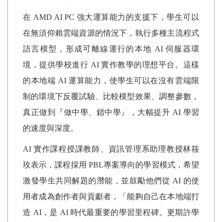
在
AMD AI PC
強大運算能力的支援下，學生可以
在無須仰賴雲端資源的情況下，執行多種主流程式
語言模型，形成可離線運行的本地
AI
伺服器環
境，提供學校進行
AI
實作教學的理想平台。這樣
的本地端
AI
運算能力，使學生可以在沒有雲端限
制的環境下反覆試驗、比較模型效果、調整參數，
真正做到『做中學、錯中學』，大幅提升
AI
學習
的速度與深度。
AI
實作課程授課教師、資訊管理系助理教授林筱
玫表示，課程採用
PBL
專案導向的學習模式，希望
激發學生共同解題的潛能，並鼓勵他們從
AI
的使
用者成為創作者與貢獻者，「能夠自己在本地端打
造
AI
，是
AI
時代最重要的學習里程碑。更期許學