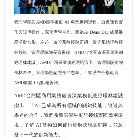
管理學院與
AMD
攜手推動
AI
專業應用課程，透過課程實
作與設備操作，深化產學合作。圖為
AI Demo Day
成果展
示活動合影。左起：資管系教授陳正綱、資管系助理教授
林筱玫、管理學院院長曹譽鐘、
AMD
台灣區資深業務副總
經理林建誠、
AMD
台灣區業務經理馬迅予、管理學院副院
長林希偉、管理學院副院長呂志豪、工管系主任楊朝龍、
AMD
軟體工程師楊善雅。
AMD
台灣區商用業務處資深業務副總經理林建誠
指出，「
AI
已成為所有領域的關鍵技能，透過與
學界的合作，我們希望讓學生更早接觸實際應用環
境，了解
AI
技術如何被用於解決現實問題，並啟
發下一代的創新能力。」