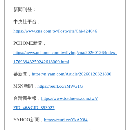
新聞刊登：
中央社平台，
https://www.cna.com.tw/Postwrite/Chi/424646
PCHOME
新聞，
https://news.pchome.com.tw/living/cna/20260126/index-
17693943259242618009.html
蕃新聞，
https://n.yam.com/Article/20260126321800
MSN
新聞，
https://reurl.cc/aMWG1G
台灣新生報，
https://www.tssdnews.com.tw/?
FID=46&CID=853027
YAHOO
新聞，
https://reurl.cc/YkAX84