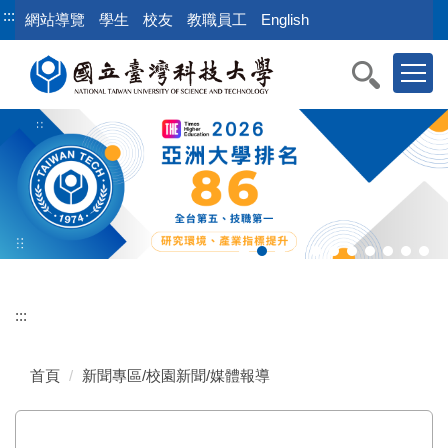
跳
:::
網站導覽
學生
校友
教職員工
English
到
主
要
內
容
區
:::
首頁
新聞專區/校園新聞/媒體報導