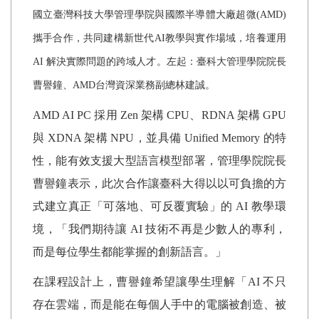
國立臺灣科技大學管理學院與國際半導體大廠超微
(AMD)
攜手合作，共同建構新世代
AI
教學與實作場域，培養運用
AI
解決實際問題的跨域人才。左起：臺科大管理學院院長
曹譽鐘、
AMD
台灣資深業務副總林建誠。
AMD AI PC
採用
Zen
架構
CPU
、
RDNA
架構
GPU
與
XDNA
架構
NPU
，並具備
Unified Memory
的特
性，能有效支援大型語言模型部署，管理學院院長
曹譽鐘表示，此次合作讓臺科大得以以可負擔的方
式建立真正「可落地、可反覆實驗」的
AI
教學環
境，「我們期待讓
AI
技術不再是少數人的專利，
而是每位學生都能掌握的創新語言。」
在課程設計上，曹譽鐘希望讓學生理解「
AI
不只
存在雲端，而是能在每個人手中的電腦被創造、被